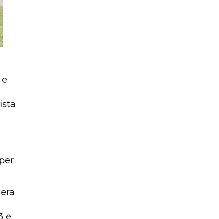
 e
ista
 per
gera
3 e