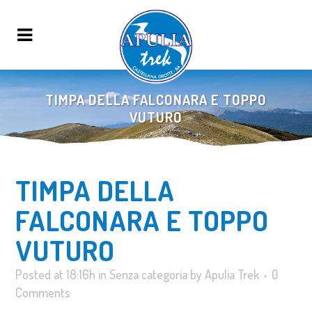
TIMPA DELLA FALCONARA E TOPPO
VUTURO
TIMPA DELLA
FALCONARA E TOPPO
VUTURO
Posted at 18:16h
in
Senza categoria
by
Apulia Trek
0
Comments