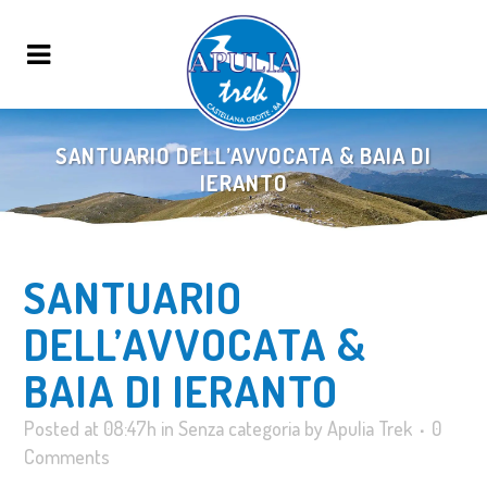
SANTUARIO DELL’AVVOCATA & BAIA DI
IERANTO
SANTUARIO
DELL’AVVOCATA &
BAIA DI IERANTO
Posted at 08:47h
in
Senza categoria
by
Apulia Trek
0
Comments