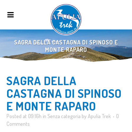
SAGRA DELLA CASTAGNA DI SPINOSO E
MONTE RAPARO
SAGRA DELLA
CASTAGNA DI SPINOSO
E MONTE RAPARO
Posted at 09:16h
in
Senza categoria
by
Apulia Trek
0
Comments