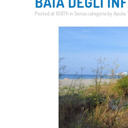
BAIA DEGLI IN
Posted at 10:07h
in
Senza categoria
by
Apulia 