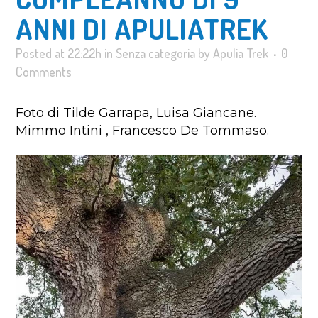
ANNI DI APULIATREK
Posted at 22:22h
in
Senza categoria
by
Apulia Trek
0
Comments
Foto di Tilde Garrapa, Luisa Giancane.
Mimmo Intini , Francesco De Tommaso.