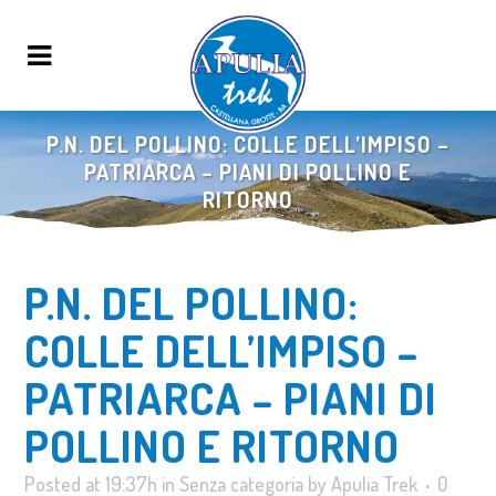
P.N. DEL POLLINO: COLLE DELL’IMPISO –
PATRIARCA – PIANI DI POLLINO E
RITORNO
P.N. DEL POLLINO:
COLLE DELL’IMPISO –
PATRIARCA – PIANI DI
POLLINO E RITORNO
Posted at 19:37h
in
Senza categoria
by
Apulia Trek
0