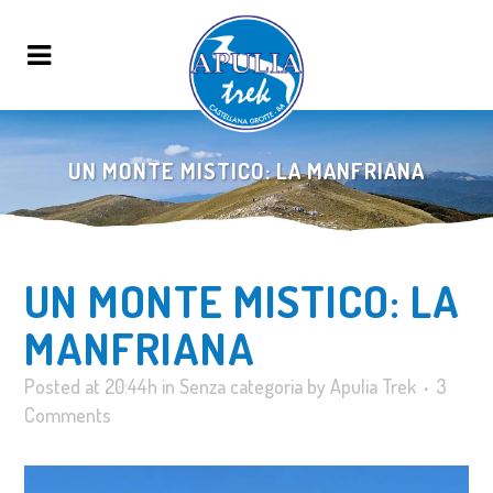
UN MONTE MISTICO: LA MANFRIANA
UN MONTE MISTICO: LA
MANFRIANA
Posted at 20:44h
in
Senza categoria
by
Apulia Trek
3
Comments