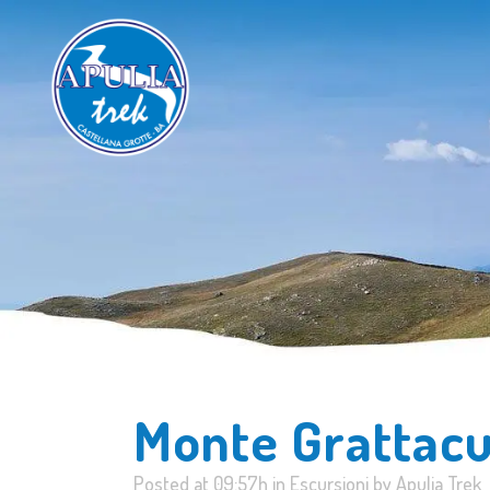
Monte Grattacu
Posted at 09:57h
in
Escursioni
by
Apulia Trek