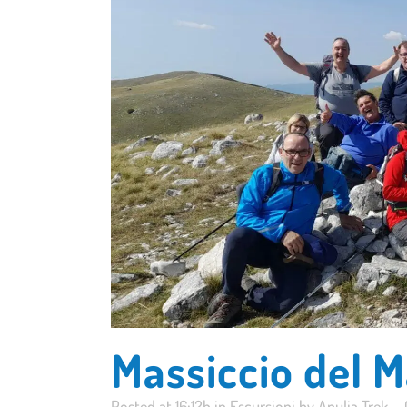
Massiccio del 
Posted at 16:12h
in
Escursioni
by
Apulia Trek