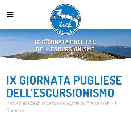
IX GIORNATA PUGLIESE
DELL’ESCURSIONISMO
IX GIORNATA PUGLIESE
DELL’ESCURSIONISMO
Posted at 12:42h
in
Senza categoria
by
Apulia Trek
1
Comment