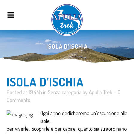
ISOLA D’ISCHIA
ISOLA D’ISCHIA
Posted at 19:44h
in
Senza categoria
by
Apulia Trek
0
Comments
Ogni anno dedicheremo un’escursione alle
isole,
per viverle, scoprirle e per capire quanto sia straordinario