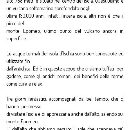
alto 788 metri e situato nel centro dell’isola. Quest’ultimo è
un vulcano sottomarino sprofondato negli
ultimi 130.000 anni. Infatti, l’intera isola, altri non è che il
picco del
monte Epomeo, ultimo punto del vulcano ancora in
superficie.
Le acque termali dell’isola d’Ischia sono ben conosciute ed
utilizzate fin
dall’antichità. Ed è in queste acque che ci siamo tuffati per
godere, come gli antichi romani, dei benefici delle terme
come cura e relax.
Tre giorni fantastici, accompagnati dal bel tempo, che ci
hanno permesso
di visitare l’isola e di apprezzarla anche dall’alto, salendo sul
monte Epomeo.
E’ dall’alto che abbiamo seguito il sole che scendeva giù