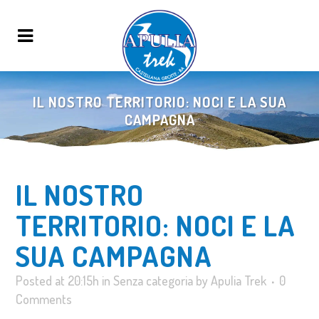
IL NOSTRO TERRITORIO: NOCI E LA SUA
CAMPAGNA
IL NOSTRO
TERRITORIO: NOCI E LA
SUA CAMPAGNA
Posted at 20:15h
in
Senza categoria
by
Apulia Trek
0
Comments