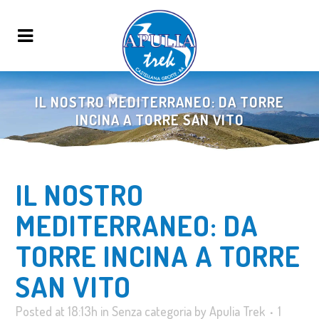
IL NOSTRO MEDITERRANEO: DA TORRE
INCINA A TORRE SAN VITO
IL NOSTRO
MEDITERRANEO: DA
TORRE INCINA A TORRE
SAN VITO
Posted at 18:13h
in
Senza categoria
by
Apulia Trek
1