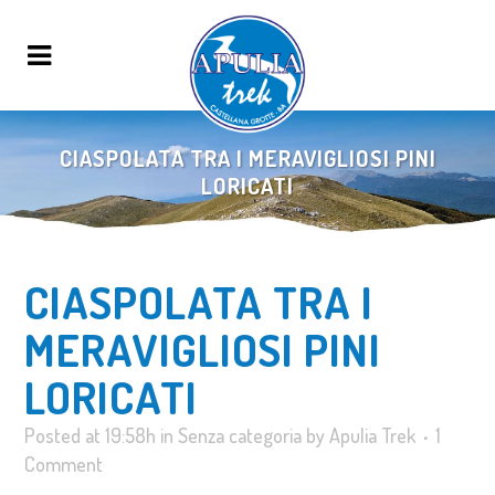
CIASPOLATA TRA I MERAVIGLIOSI PINI
LORICATI
CIASPOLATA TRA I
MERAVIGLIOSI PINI
LORICATI
Posted at 19:58h
in
Senza categoria
by
Apulia Trek
1
Comment