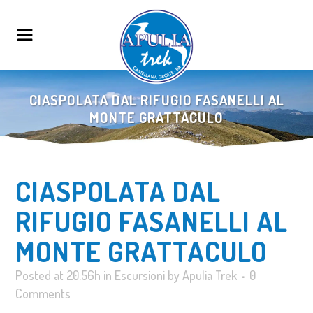
CIASPOLATA DAL RIFUGIO FASANELLI AL
MONTE GRATTACULO
CIASPOLATA DAL
RIFUGIO FASANELLI AL
MONTE GRATTACULO
Posted at 20:56h
in
Escursioni
by
Apulia Trek
0
Comments