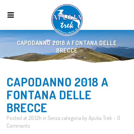
CAPODANNO 2018 A FONTANA DELLE
BRECCE
CAPODANNO 2018 A
FONTANA DELLE
BRECCE
Posted at 20:12h
in
Senza categoria
by
Apulia Trek
0
Comments