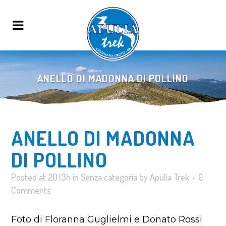
ANELLO DI MADONNA DI POLLINO
ANELLO DI MADONNA
DI POLLINO
Posted at 20:13h
in
Senza categoria
by
Apulia Trek
0
Comments
Foto di Floranna Guglielmi e Donato Rossi