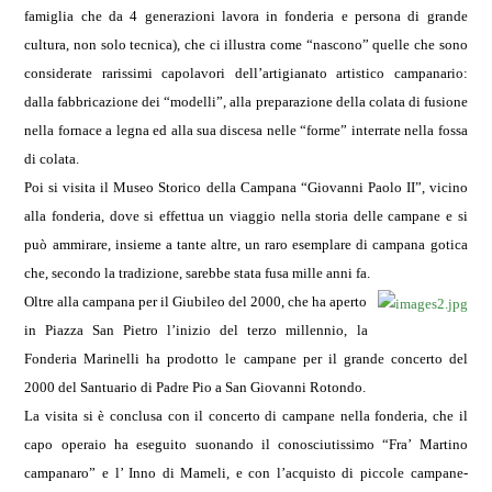
famiglia che da 4 generazioni lavora in fonderia e persona di grande
cultura, non solo tecnica), che ci illustra come “nascono” quelle che sono
considerate rarissimi capolavori dell’artigianato artistico campanario:
dalla fabbricazione dei “modelli”, alla preparazione della colata di fusione
nella fornace a legna ed alla sua discesa nelle “forme” interrate nella fossa
di colata.
Poi si visita il Museo Storico della Campana “Giovanni Paolo II”, vicino
alla fonderia, dove si effettua un viaggio nella storia delle campane e si
può ammirare, insieme a tante altre, un raro esemplare di campana gotica
che, secondo la tradizione, sarebbe stata fusa mille anni fa.
Oltre alla campana per il Giubileo del 2000, che ha aperto
in Piazza San Pietro l’inizio del terzo millennio, la
Fonderia Marinelli ha prodotto le campane per il grande concerto del
2000 del Santuario di Padre Pio a San Giovanni Rotondo.
La visita si è conclusa con il concerto di campane nella fonderia, che il
capo operaio ha eseguito suonando il conosciutissimo “Fra’ Martino
campanaro” e l’ Inno di Mameli, e con l’acquisto di piccole campane-