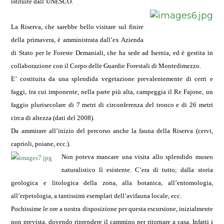
istituite dall’UNESCO.
La Riserva, che sarebbe bello visitare sul finire
della primavera, è amministrata dall’ex Azienda
di Stato per le Foreste Demaniali, che ha sede ad Isernia, ed è gestita in
collaborazione con il Corpo delle Guardie Forestali di Montedimezzo.
E’ costituita da una splendida vegetazione prevalentemente di cerri e
faggi, tra cui imponente, nella parte più alta, campeggia il Re Fajone, un
faggio plurisecolare di 7 metri di circonferenza del tronco e di 26 metri
circa di altezza (dati del 2008).
Da ammirare all’inizio del percorso anche la fauna della Riserva (cervi,
caprioli, poiane, ecc.).
Non poteva mancare una visita allo splendido museo
naturalistico lì esistente. C’era di tutto; dalla storia
geologica e litologica della zona, alla botanica, all’entomologia,
all’erpetologia, a tantissimi esemplari dell’avifauna locale, ecc.
Pochissime le ore a nostra disposizione per questa escursione, inizialmente
non prevista, dovendo riprendere il cammino per ritornare a casa. Infatti i