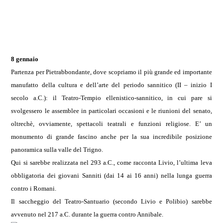
8 gennaio
Partenza per Pietrabbondante, dove scopriamo il più grande ed importante
manufatto della cultura e dell’arte del periodo sannitico (II – inizio I
secolo a.C.): il Teatro-Tempio ellenistico-sannitico, in cui pare si
svolgessero le assemblee in particolari occasioni e le riunioni del senato,
oltrechè, ovviamente, spettacoli teatrali e funzioni religiose. E’ un
monumento di grande fascino anche per la sua incredibile posizione
panoramica sulla valle del Trigno.
Qui si sarebbe realizzata nel 293 a.C., come racconta Livio, l’ultima leva
obbligatoria dei giovani Sanniti (dai 14 ai 16 anni) nella lunga guerra
contro i Romani.
Il saccheggio del Teatro-Santuario (secondo Livio e Polibio) sarebbe
avvenuto nel 217 a.C. durante la guerra contro Annibale.