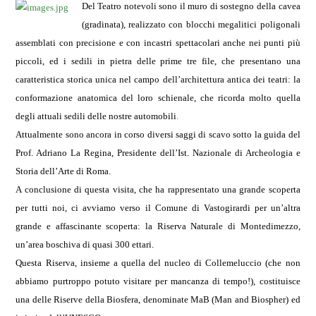
Del Teatro notevoli sono il muro di sostegno della cavea
(gradinata), realizzato con blocchi megalitici poligonali
assemblati con precisione e con incastri spettacolari anche nei punti più
piccoli, ed i sedili in pietra delle prime tre file, che presentano una
caratteristica storica unica nel campo dell’architettura antica dei teatri: la
conformazione anatomica del loro schienale, che ricorda molto quella
degli attuali sedili delle nostre automobili
.
Attualmente sono ancora in corso diversi saggi di scavo sotto la guida del
Prof. Adriano La Regina, Presidente dell’Ist. Nazionale di Archeologia e
Storia dell’Arte di Roma.
A conclusione di questa visita, che ha rappresentato una grande scoperta
per tutti noi, ci avviamo verso il Comune di Vastogirardi per un’altra
grande e affascinante scoperta: la Riserva Naturale di Montedimezzo,
un’area boschiva di quasi 300 ettari.
Questa Riserva, insieme a quella del nucleo di Collemeluccio (che non
abbiamo purtroppo potuto visitare per mancanza di tempo!), costituisce
una delle Riserve della Biosfera, denominate MaB (Man and Biospher) ed