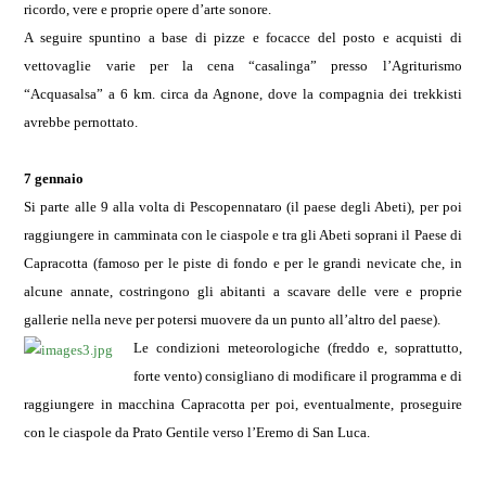
ricordo, vere e proprie opere d’arte sonore.
A seguire spuntino a base di pizze e focacce del posto e acquisti di
vettovaglie varie per la cena “casalinga” presso l’Agriturismo
“Acquasalsa” a 6 km. circa da Agnone, dove la compagnia dei trekkisti
avrebbe pernottato.
7 gennaio
Si parte alle 9 alla volta di Pescopennataro (il paese degli Abeti), per poi
raggiungere in camminata con le ciaspole e tra gli Abeti soprani il Paese di
Capracotta (famoso per le piste di fondo e per le grandi nevicate che, in
alcune annate, costringono gli abitanti a scavare delle vere e proprie
gallerie nella neve per potersi muovere da un punto all’altro del paese).
Le condizioni meteorologiche (freddo e, soprattutto,
forte vento) consigliano di modificare il programma e di
raggiungere in macchina Capracotta per poi, eventualmente, proseguire
con le ciaspole da Prato Gentile verso l’Eremo di San Luca.