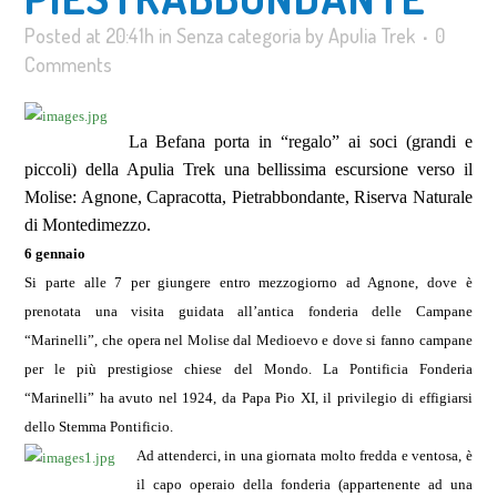
Posted at 20:41h
in
Senza categoria
by
Apulia Trek
0
Comments
La Befana porta in “regalo” ai soci (grandi e
piccoli) della Apulia Trek una bellissima escursione verso il
Molise: Agnone, Capracotta, Pietrabbondante, Riserva Naturale
di Montedimezzo.
6 gennaio
Si parte alle 7 per giungere entro mezzogiorno ad Agnone, dove è
prenotata una visita guidata all’antica fonderia delle Campane
“Marinelli”, che opera nel Molise dal Medioevo e dove si fanno campane
per le più prestigiose chiese del Mondo. La Pontificia Fonderia
“Marinelli” ha avuto nel 1924, da Papa Pio XI, il privilegio di effigiarsi
dello Stemma Pontificio.
Ad attenderci, in una giornata molto fredda e ventosa, è
il capo operaio della fonderia (appartenente ad una