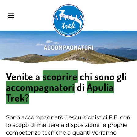
ACCOMPAGNATORI
Venite a
scoprire
chi sono gli
accompagnatori
di
Apulia
Trek?
Sono accompagnatori escursionistici FIE, con
lo scopo di mettere a disposizione le proprie
competenze tecniche a quanti vorranno